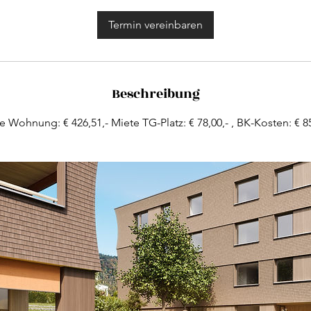
M
i
Termin vereinbaren
n
.
Beschreibung
e Wohnung: € 426,51,- Miete TG-Platz: € 78,00,- , BK-Kosten: € 85