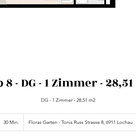
 8 - DG - 1 Zimmer - 28,5
DG - 1 Zimmer - 28,51 m2
30 Min.
3
Floras Garten - Tonis Russ Strasse 8, 6911 Lochau
0