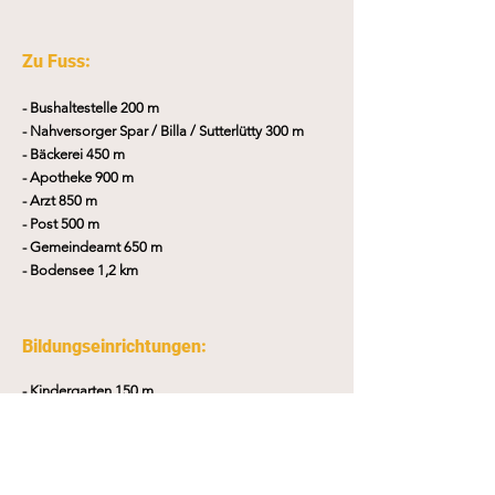
Zu Fuss:
- Bushaltestelle 200 m
- Nahversorger Spar / Billa / Sutterlütty 300 m
- Bäckerei 450 m
- Apotheke 900 m
- Arzt 850 m
- Post 500 m
- Gemeindeamt 650 m
- Bodensee 1,2 km
Bildungseinrichtungen:
- Kindergarten 150 m
- Volksschule 750 m
- Mittelschule 750 m
- Landesberufschule 650 m
- Kinderbetreuung 750 m