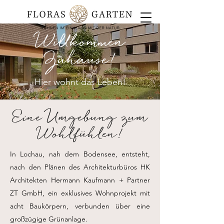
Willkommen
Zuhause!
Hier wohnt das Leben!
Eine Umgebung zum
Wohlfühlen!
In Lochau, nah dem Bodensee, entsteht,
nach den Plänen des Architekturbüros HK
Architekten Hermann Kaufmann + Partner
ZT GmbH, ein exklusives Wohnprojekt mit
acht Baukörpern, verbunden über eine
großzügige Grünanlage.