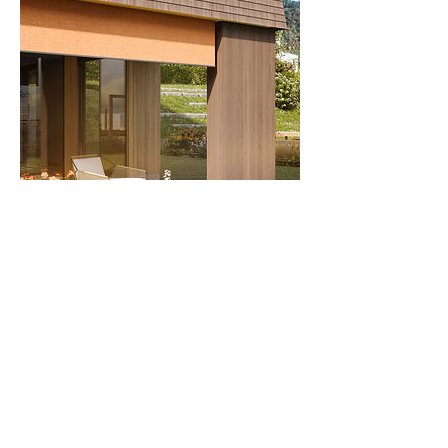
Terminabsage
Für Terminabsagen bitten wir Sie um eine
telefonische Kontaktaufnahme 24 Stunden
im Voraus. Vielen Dank.
Kontaktangaben
+43 5522 22808 13