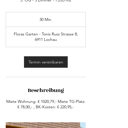
3. OG - 3 Zimmer - 73,65 m2
30 Min.
3
0
M
Floras Garten - Tonis Russ Strasse 8,
i
6911 Lochau
n
.
Termin vereinbaren
Beschreibung
Miete Wohnung: € 1020,79,- Miete TG-Platz:
€ 78,00,- , BK-Kosten: € 220,95,-