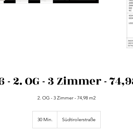
6 - 2. OG - 3 Zimmer - 74,
2. OG - 3 Zimmer - 74,98 m2
30 Min.
3
Südtirolerstraße
0