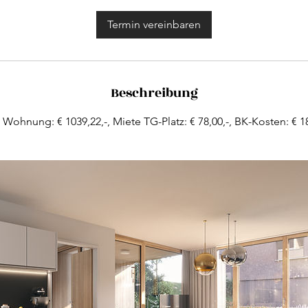
M
i
Termin vereinbaren
n
.
Beschreibung
 Wohnung: € 1039,22,-, Miete TG-Platz: € 78,00,-, BK-Kosten: € 18