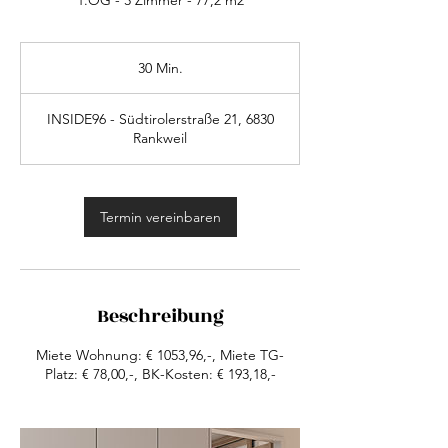
1.OG - 3 Zimmer - 77,2 m2
30 Min.
3
0
M
INSIDE96 - Südtirolerstraße 21, 6830
i
Rankweil
n
.
Termin vereinbaren
Beschreibung
Miete Wohnung: € 1053,96,-, Miete TG-
Platz: € 78,00,-, BK-Kosten: € 193,18,-