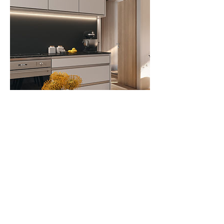
Terminabsage
Für Terminabsagen bitten wir Sie um eine
telefonische Kontaktaufnahme 24 Stunden
im Voraus. Vielen Dank.
Kontaktangaben
+43 5522 22808 13