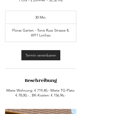
1.OG - 2 Zimmer - 52,32 m2
30 Min.
3
0
M
Floras Garten - Tonis Russ Strasse 8,
i
6911 Lochau
n
.
Termin vereinbaren
Beschreibung
Miete Wohnung: € 719,40,- Miete TG-Platz:
€ 78,00,- , BK-Kosten: € 156,96,-