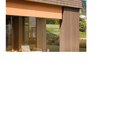
Terminabsage
Für Terminabsagen bitten wir Sie um eine
telefonische Kontaktaufnahme 24 Stunden
im Voraus. Vielen Dank.
Kontaktangaben
+43 5522 22808 13