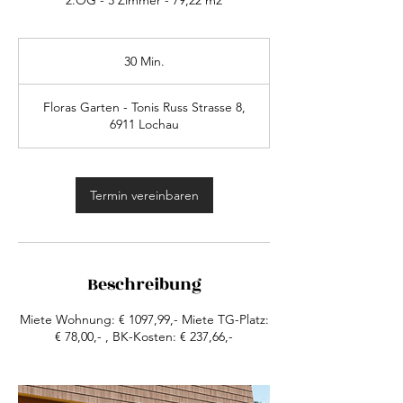
2.OG - 3 Zimmer - 79,22 m2
30 Min.
3
0
M
Floras Garten - Tonis Russ Strasse 8,
i
6911 Lochau
n
.
Termin vereinbaren
Beschreibung
Miete Wohnung: € 1097,99,- Miete TG-Platz:
€ 78,00,- , BK-Kosten: € 237,66,-