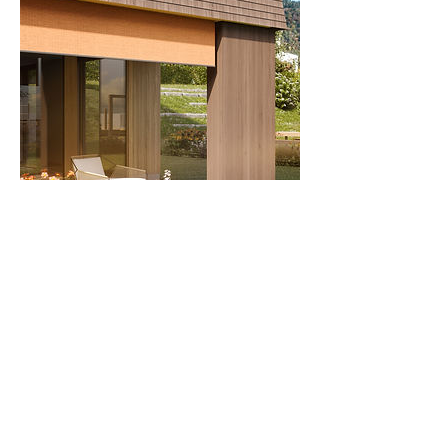
Terminabsage
Für Terminabsagen bitten wir Sie um eine
telefonische Kontaktaufnahme 24 Stunden
im Voraus. Vielen Dank.
Kontaktangaben
+43 5522 22808 13