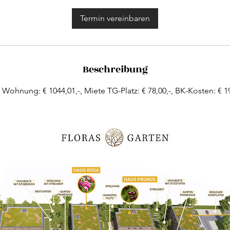
M
i
Termin vereinbaren
n
.
Beschreibung
 Wohnung: € 1044,01,-, Miete TG-Platz: € 78,00,-, BK-Kosten: € 19