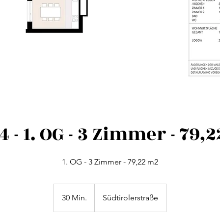
4 - 1. OG - 3 Zimmer - 79,
1. OG - 3 Zimmer - 79,22 m2
30 Min.
3
Südtirolerstraße
0