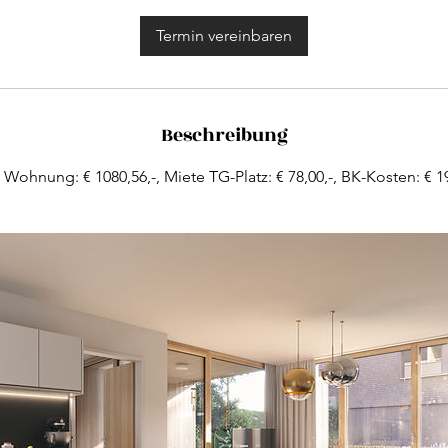
M
i
Termin vereinbaren
n
.
Beschreibung
 Wohnung: € 1080,56,-, Miete TG-Platz: € 78,00,-, BK-Kosten: € 19