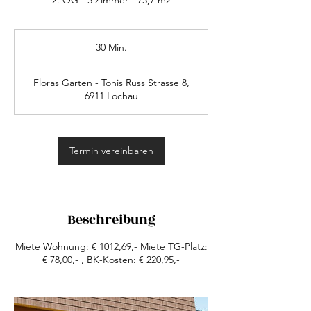
2. OG - 3 Zimmer - 73,7 m2
30 Min.
3
0
M
Floras Garten - Tonis Russ Strasse 8,
i
6911 Lochau
n
.
Termin vereinbaren
Beschreibung
Miete Wohnung: € 1012,69,- Miete TG-Platz:
€ 78,00,- , BK-Kosten: € 220,95,-