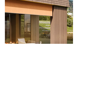
Terminabsage
Für Terminabsagen bitten wir Sie um eine
telefonische Kontaktaufnahme 24 Stunden
im Voraus. Vielen Dank.
Kontaktangaben
+43 5522 22808 13