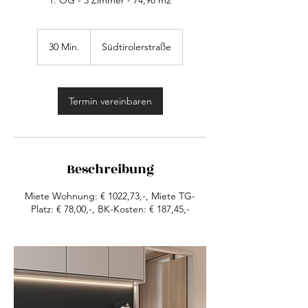
1. OG - 3 Zimmer - 74,98 m2
30 Min.
3
Südtirolerstraße
0
M
i
n
Termin vereinbaren
.
Beschreibung
Miete Wohnung: € 1022,73,-, Miete TG-
Platz: € 78,00,-, BK-Kosten: € 187,45,-