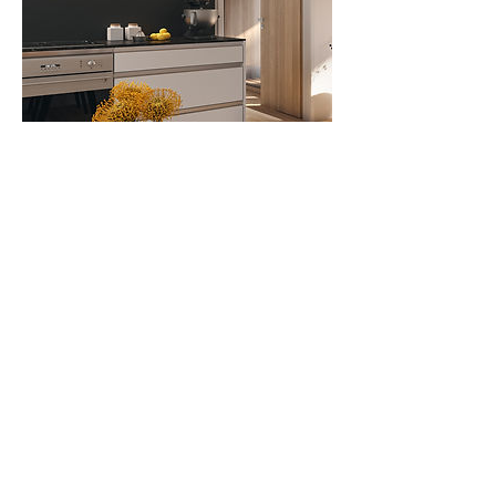
Terminabsage
Für Terminabsagen bitten wir Sie um eine
telefonische Kontaktaufnahme 24 Stunden
im Voraus. Vielen Dank.
Kontaktangaben
Südtirolerstraße 21, Rankweil, Österreich