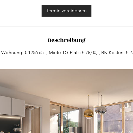
M
i
Termin vereinbaren
n
.
Beschreibung
 Wohnung: € 1256,65,-, Miete TG-Platz: € 78,00,-, BK-Kosten: € 23