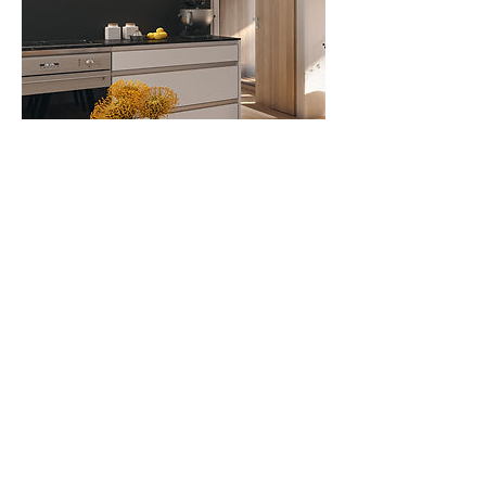
Terminabsage
Für Terminabsagen bitten wir Sie um eine
telefonische Kontaktaufnahme 24 Stunden
im Voraus. Vielen Dank.
Kontaktangaben
Südtirolerstraße 21, Rankweil, Österreich