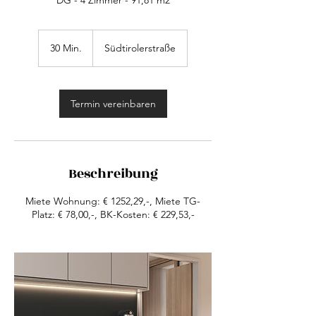
DG - 4 Zimmer - 91,81 m2
30 Min.
3
Südtirolerstraße
0
M
i
n
Termin vereinbaren
.
Beschreibung
Miete Wohnung: € 1252,29,-, Miete TG-
Platz: € 78,00,-, BK-Kosten: € 229,53,-