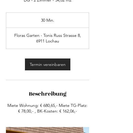
DG - 2 Zimmer - 54,02 m2
30 Min.
3
0
M
Floras Garten - Tonis Russ Strasse 8,
i
6911 Lochau
n
.
Termin vereinbaren
Beschreibung
Miete Wohnung: € 680,65,- Miete TG-Platz:
€ 78,00,- , BK-Kosten: € 162,06,-