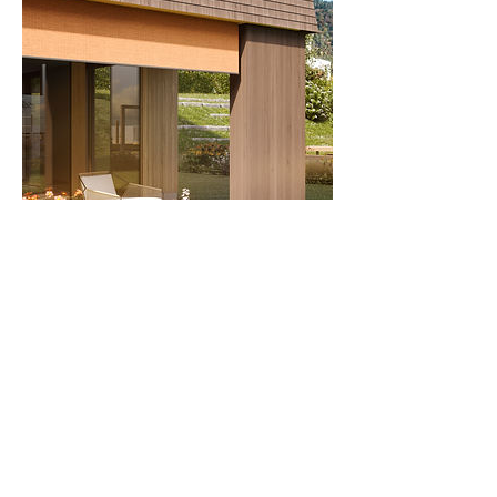
Terminabsage
Für Terminabsagen bitten wir Sie um eine
telefonische Kontaktaufnahme 24 Stunden
im Voraus. Vielen Dank.
Kontaktangaben
+43 5522 22808 13